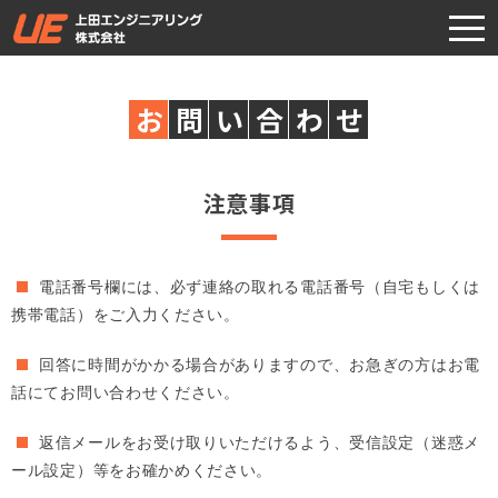
togg
navi
お
問
い
合
わ
せ
注意事項
電話番号欄には、必ず連絡の取れる電話番号（自宅もしくは
携帯電話）をご入力ください。
回答に時間がかかる場合がありますので、お急ぎの方はお電
話にてお問い合わせください。
返信メールをお受け取りいただけるよう、受信設定（迷惑メ
ール設定）等をお確かめください。